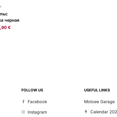
И
ульс
а черная
,90
€
FOLLOW US
USEFUL LINKS
Facebook
Motoee Garage
Calendar 20
Instagram