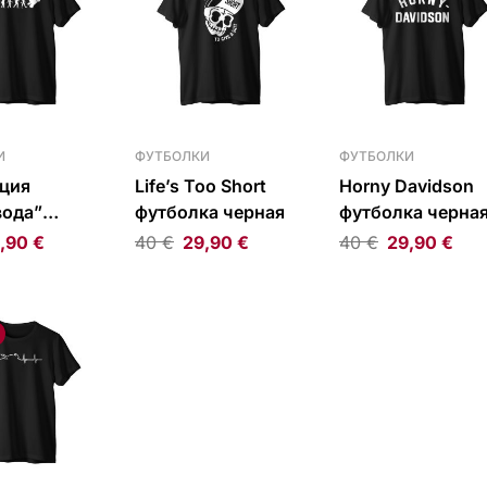
И
ФУТБОЛКИ
ФУТБОЛКИ
ция
Life’s Too Short
Horny Davidson
вода”
футболка черная
футболка черна
а черная
,90
€
40
€
29,90
€
40
€
29,90
€