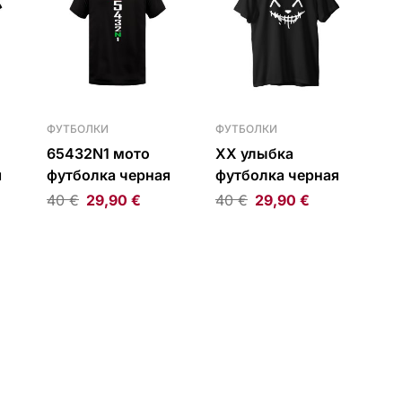
ФУТБОЛКИ
ФУТБОЛКИ
65432N1 мото
XX улыбка
я
футболка черная
футболка черная
40
€
29,90
€
40
€
29,90
€