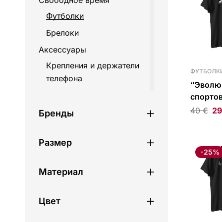
Свободное время
Футболки
Брелоки
Аксессуары
Крепления и держатели
ФУТБОЛК
телефона
“Эволю
Аксессуары для
спорто
мотоциклов
футболк
40
€
29
Бренды
Кофры и сумки
Багажники и крепления
Размер
-25%
Дорожные сумки
Материал
Стропы
Центральные кофры
Цвет
Рюкзаки