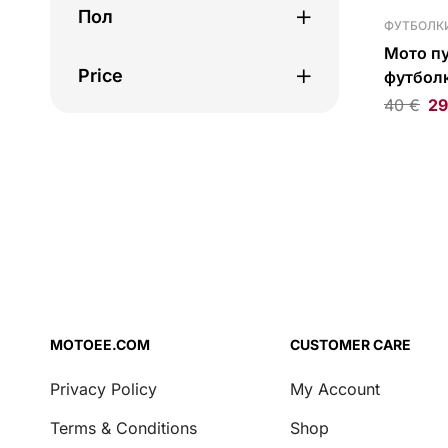
Сумки под обтекатели
Пол
ФУТБОЛК
Сумки для шлема
Мото п
Гидропаки
Price
футболк
40
€
29
Сумки на бедро
Боковые сумки
Боковые кофры
Сумки на хвост
Сумки на бак
Кольца на бак
Сумки для
инструментов
MOTOEE.COM
CUSTOMER CARE
Обслуживание и уход
Privacy Policy
My Account
Агенты по уходу
Terms & Conditions
Shop
Уход за цепью