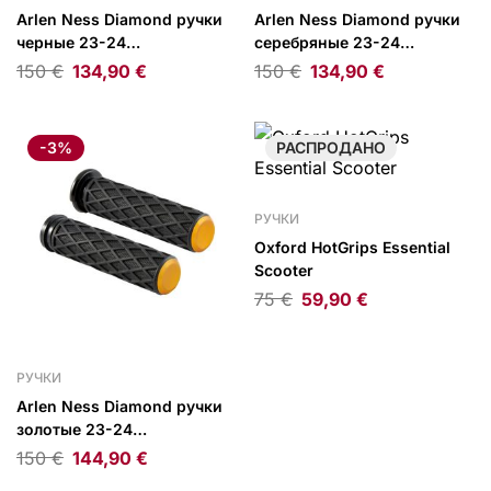
Arlen Ness Diamond ручки
Arlen Ness Diamond ручки
черные 23-24
серебряные 23-24
FLHXSE/FLTRXSE
FLHXSE/FLTRXSE
150
€
134,90
€
150
€
134,90
€
-3%
РАСПРОДАНО
РУЧКИ
Oxford HotGrips Essential
Scooter
75
€
59,90
€
РУЧКИ
Arlen Ness Diamond ручки
золотые 23-24
FLHXSE/FLTRXSE
150
€
144,90
€