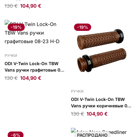
серебряные 08-23 H-D
130
€
104,90
€
-19%
-19%
РУЧКИ
ODI V-Twin Lock-On TBW
Vans ручки графитовые 08-
23 H-D
130
€
104,90
€
РУЧКИ
ODI V-Twin Lock-On TBW
Vans ручки коричневые 08-
23 H-D
130
€
104,90
€
-6%
РАСПРОДАНО