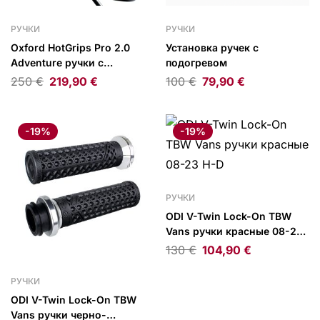
РУЧКИ
РУЧКИ
Oxford HotGrips Pro 2.0
Установка ручек с
Adventure ручки с
подогревом
подогревом
250
€
219,90
€
100
€
79,90
€
-19%
-19%
РУЧКИ
ODI V-Twin Lock-On TBW
Vans ручки красные 08-23
H-D
130
€
104,90
€
РУЧКИ
ODI V-Twin Lock-On TBW
Vans ручки черно-