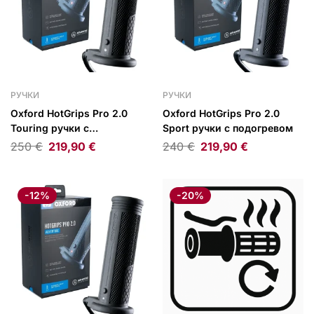
РУЧКИ
РУЧКИ
Oxford HotGrips Pro 2.0
Oxford HotGrips Pro 2.0
Touring ручки с
Sport ручки с подогревом
подогревом
250
€
219,90
€
240
€
219,90
€
-12%
-20%