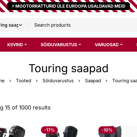
⚡ MOOTORRATTURID ÜLE EUROOPA USALDAVAD MEID
KIIVRID
SÕIDUVARUSTUS
VARUOSAD
Touring saapad
me
Tooted
Sõiduvarustus
Saapad
Touring sa
 15 of 1000 results
-17%
-10%