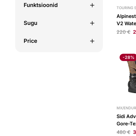
Niisutuskotid
Funktsioonid
TOURING 
Jalakotid
Alpinest
Sugu
V2 Wate
Sadulakotid
Boots B
220
€
2
Küljekohvrid
Price
Tagakotid
Tankikotid
-28%
paagirõngad
Tööriistakotid
Hooldus
Hooldusagent
Ketihooldus
MX/ENDUR
Sõiduvarustuse ja kiivri
Sidi Adv
Gore-Te
hooldus
must/pr
480
€
3
Õli ja vedelikud