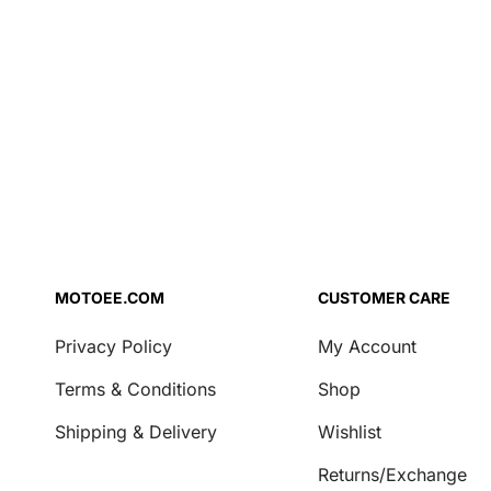
Lisandid
Õhufiltri õli
Pidurivedelik
Jahutusvedelik
Mootoriõli
Kahvliõli
Repair Agent
Käigukasti õli
MOTOEE.COM
CUSTOMER CARE
Turvalisus
Privacy Policy
My Account
Lukud ja ketid
Terms & Conditions
Shop
Transport ja ladustamine
Shipping & Delivery
Wishlist
Katted
Mootorratta pukid
Returns/Exchange