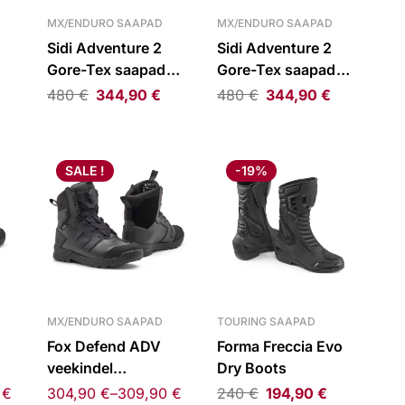
MX/ENDURO SAAPAD
MX/ENDURO SAAPAD
Sidi Adventure 2
Sidi Adventure 2
s
Gore-Tex saapad
Gore-Tex saapad
pruun
hall
€
480
€
344,90
€
480
€
344,90
€
SALE !
-19%
MX/ENDURO SAAPAD
TOURING SAAPAD
Fox Defend ADV
Forma Freccia Evo
veekindel
Dry Boots
krossisaapad must
0
€
304,90
€
–
309,90
€
240
€
194,90
€