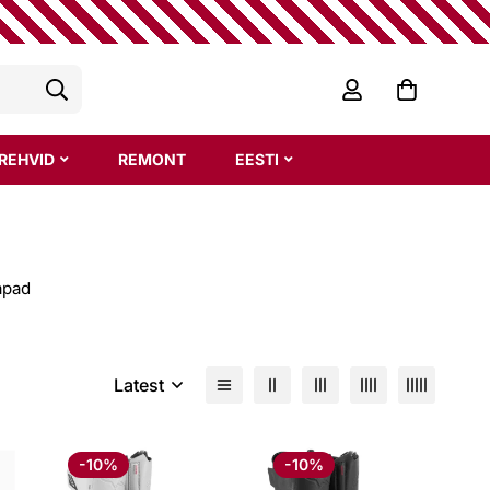
REHVID
REMONT
EESTI
apad
Latest
-10%
-10%