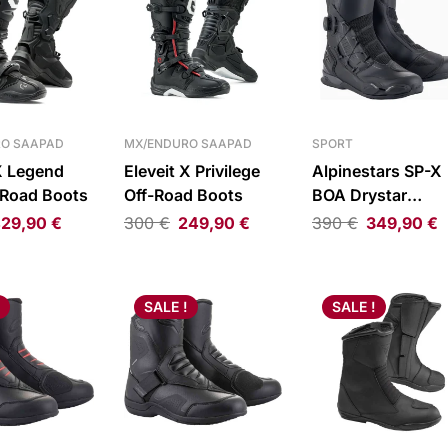
O SAAPAD
MX/ENDURO SAAPAD
SPORT
X Legend
Eleveit X Privilege
Alpinestars SP-X
-Road Boots
Off-Road Boots
BOA Drystar
Waterproof Boot
29,90
€
300
€
249,90
€
390
€
349,90
€
SALE !
SALE !