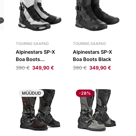
TOURING SAAPAD
TOURING SAAPAD
Alpinestars SP-X
Alpinestars SP-X
Boa Boots
Boa Boots Black
s
Black/Silver
390
€
349,90
€
390
€
349,90
€
MÜÜDUD
-28%