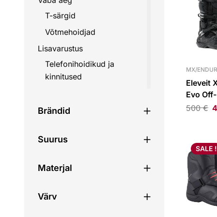
Vaba aeg
T-särgid
Võtmehoidjad
Lisavarustus
Telefonihoidikud ja
MX/ENDUR
kinnitused
Eleveit 
Mootorrataste lisavarustus
Evo Off
500
€
4
Kohvrid ja kotid
Brändid
Pakiraamid ja kinnitused
Suurus
Rihmad
SALE !
Tagakohvrid
Materjal
Seljakotid
Varustuskotid
Värv
Kiivri kotid