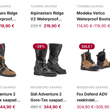
SAAPAD
TOURING SAAPAD
TOURING SAAPAD
ars Ridge
Alpinestars Ridge
Modeka Verico
rproof
V2 Waterproof
Waterproof Boot
lack/Red
Boots Black
19,90
€
220
€
219,90
€
114,90
€
–
119,90
-28%
SALE !
O SAAPAD
MX/ENDURO SAAPAD
MX/ENDURO SAAPAD
enture 2
Sidi Adventure 2
Fox Defend ADV
x saapad
Gore-Tex saapad
veekindel
uun
must
krossisaapad
44,90
€
480
€
344,90
€
304,90
€
–
309,9