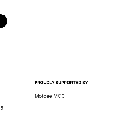
84-23 H-D
84-23 H-D
PROUDLY SUPPORTED BY
Motoee MCC
26