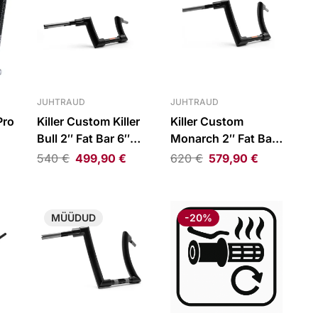
JUHTRAUD
JUHTRAUD
Pro
Killer Custom Killer
Killer Custom
Bull 2″ Fat Bar 6″
Monarch 2″ Fat Bar
Rise Gloss Black for
10″ Rise Gloss Black
540
€
499,90
€
620
€
579,90
€
H-D 82–24 Mech. &
for H-D 82–24
E-Throttle
Mech. & E-Throttle
MÜÜDUD
-20%