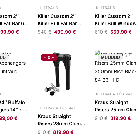
D
JUHTRAUD
JUHTRAUD
ustom 2″
Killer Custom 2″
Killer Custom 2″
ll Fat Bar 6″
Killer Bull Fat Bar 4″
Killer Bull Windo
ss Black
Rise Gloss Black
Bar 6″ Rise Gloss
99,90
€
540
€
499,90
€
610
€
569,90
€
/RH975 21-
RH1250S/RH975 21-
Black
25
RH1250S/RH975 
25
UD
-10%
MÜÜDUD
D
JUHTRAUA TÕSTJAD
/4″ Buffalo
Kraus Straight
JUHTRAUA TÕSTJAD
ers 14″ rise
Risers 25mm Cla
Kraus Straight
d kroom
250mm Rise Blac
99,90
€
910
€
819,90
€
Risers 28mm Clamp
84-23 H-D
250mm Rise Black
910
€
819,90
€