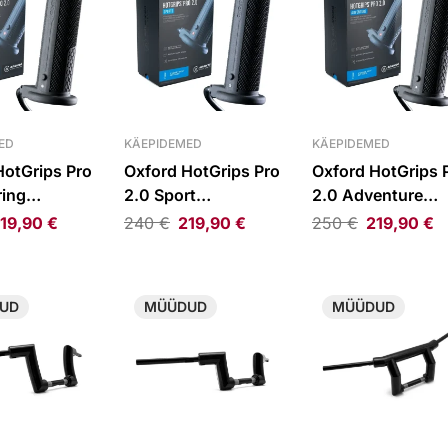
ED
KÄEPIDEMED
KÄEPIDEMED
HotGrips Pro
Oxford HotGrips Pro
Oxford HotGrips 
ring
2.0 Sport
2.0 Adventure
usega
soojendusega
soojendusega
19,90
€
240
€
219,90
€
250
€
219,90
€
emed
käepidemed
käepidemed
UD
MÜÜDUD
MÜÜDUD