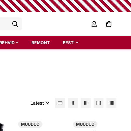
REHVID
REMONT
EESTI
Latest
MÜÜDUD
MÜÜDUD