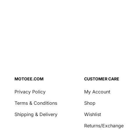
Lisandid
Õhufiltri õli
Pidurivedelik
Jahutusvedelik
Mootoriõli
Kahvliõli
Repair Agent
Käigukasti õli
MOTOEE.COM
CUSTOMER CARE
Turvalisus
Privacy Policy
My Account
Lukud ja ketid
Terms & Conditions
Shop
Transport ja ladustamine
Shipping & Delivery
Wishlist
Katted
Mootorratta pukid
Returns/Exchange