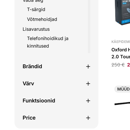
Vaba aeg
T-särgid
Võtmehoidjad
Lisavarustus
Telefonihoidikud ja
KÄEPIDEM
kinnitused
Oxford 
Mootorrataste lisavarustus
2.0 Tou
soojend
250
€
2
Kohvrid ja kotid
Brändid
käepid
Pakiraamid ja kinnitused
Värv
Rihmad
MÜÜD
Tagakohvrid
Funktsioonid
Seljakotid
Varustuskotid
Price
Kiivri kotid