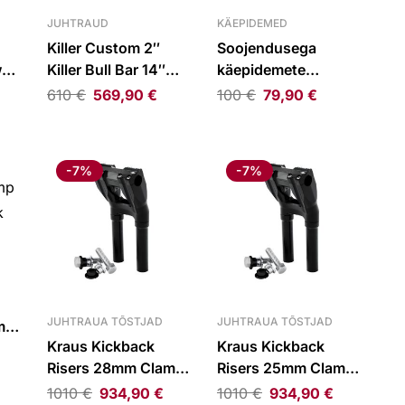
JUHTRAUD
KÄEPIDEMED
Killer Custom 2″
Soojendusega
w
Killer Bull Bar 14″
käepidemete
Rise Gloss Black
paigaldusteenus
610
€
569,90
€
100
€
79,90
€
FLTR 21-23
21-
-7%
-7%
JUHTRAUA TÕSTJAD
JUHTRAUA TÕSTJAD
mp
Kraus Kickback
Kraus Kickback
k
Risers 28mm Clamp
Risers 25mm Clamp
250mm Rise Black
250mm Rise Black
1010
€
934,90
€
1010
€
934,90
€