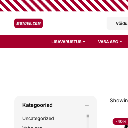
LISAVARUSTUS
VABA AEG
Showing
Kategooriad
Uncategorized
-40%