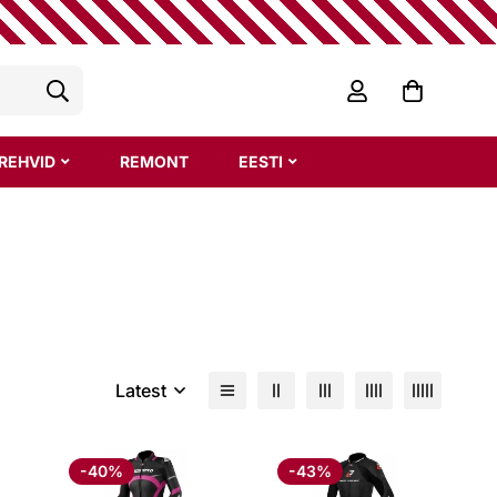
REHVID
REMONT
EESTI
Latest
-40%
-43%