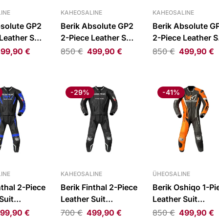
INE
KAHEOSALINE
KAHEOSALINE
bsolute GP2
Berik Absolute GP2
Berik Absolute G
Leather Suit
2-Piece Leather Suit
2-Piece Leather S
lue/White/Red
Black/Neon
Black/Grey/Red
99,90
€
850
€
499,90
€
850
€
499,90
€
Red/White
-29%
-41%
INE
KAHEOSALINE
ÜHEOSALINE
nthal 2-Piece
Berik Finthal 2-Piece
Berik Oshiqo 1-Pi
Suit
Leather Suit
Leather Suit
hite/Blue
Black/White
Black/Orange
99,90
€
700
€
499,90
€
850
€
499,90
€