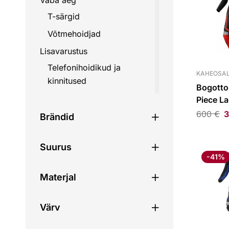
Vaba aeg
T-särgid
Võtmehoidjad
Lisavarustus
Telefonihoidikud ja
KAHEOSAL
kinnitused
Bogotto
Mootorrataste lisavarustus
Piece La
Suit Bla
600
€
3
Kohvrid ja kotid
Brändid
Pakiraamid ja kinnitused
Suurus
Rihmad
-41%
Tagakohvrid
Materjal
Seljakotid
Varustuskotid
Värv
Kiivri kotid