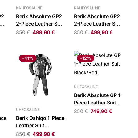
KAHEOSALINE
KAHEOSALINE
P2
Berik Absolute GP2
Berik Absolute GP2
uit
2-Piece Leather Suit
2-Piece Leather Suit
Black/Green/Neon
Black/Anthracite/Neon
850
€
499,90
€
850
€
499,90
€
Yellow
Yellow
-41%
-12%
ÜHEOSALINE
Berik Absolute GP 1-
Piece Leather Suit
Black/Red
ÜHEOSALINE
850
€
749,90
€
ece
Berik Oshiqo 1-Piece
Leather Suit
Black/White
850
€
499,90
€