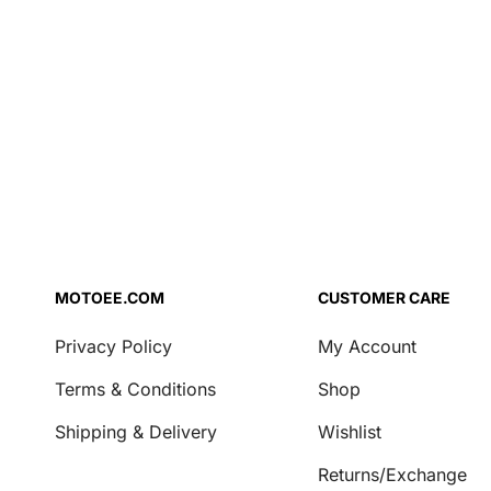
Lisandid
Õhufiltri õli
Pidurivedelik
Jahutusvedelik
Mootoriõli
Kahvliõli
Repair Agent
Käigukasti õli
MOTOEE.COM
CUSTOMER CARE
Turvalisus
Privacy Policy
My Account
Lukud ja ketid
Terms & Conditions
Shop
Transport ja ladustamine
Shipping & Delivery
Wishlist
Katted
Mootorratta pukid
Returns/Exchange