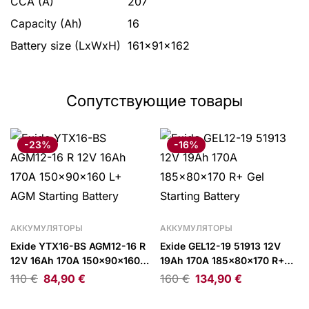
CCA (A)
207
Capacity (Ah)
16
Battery size (LxWxH)
161x91x162
Сопутствующие товары
-23%
-16%
АККУМУЛЯТОРЫ
АККУМУЛЯТОРЫ
Exide YTX16-BS AGM12-16 R
Exide GEL12-19 51913 12V
12V 16Ah 170A 150x90x160
19Ah 170A 185x80x170 R+
L+ AGM Starting Battery
Gel Starting Battery
110
€
84,90
€
160
€
134,90
€