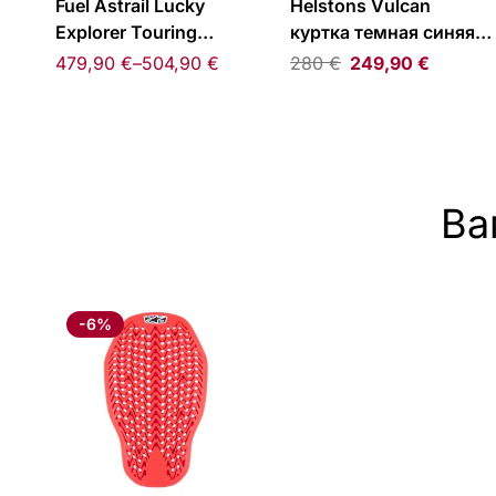
Fuel Astrail Lucky
Helstons Vulcan
Explorer Touring
куртка темная синяя/
Textile Jacket
красная
479,90
€
–
504,90
€
280
€
249,90
€
Ва
-6%