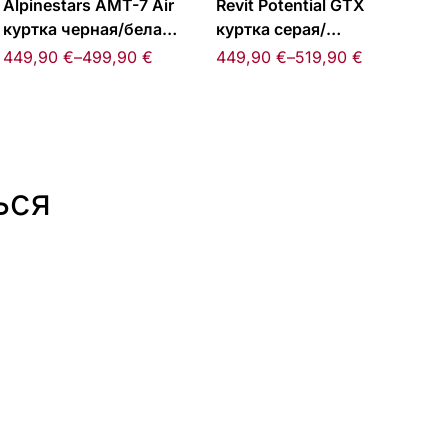
Alpinestars AMT-7 Air
Revit Potential GTX
куртка черная/белая/
куртка серая/
серая
коричневая
449,90
€
–
499,90
€
449,90
€
–
519,90
€
ься