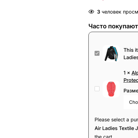
3
человек просма
Часто покупают
This i
Alpinestars
Ladies
Stella
T-
1
×
Al
Dyno
Protec
Air
Alpinestars
Разм
Ladies
Nucleon
Textile
Plasma
Jacket
Back
Please select a pu
Black/Blue
Protector
Air Ladies Textile 
the cart.