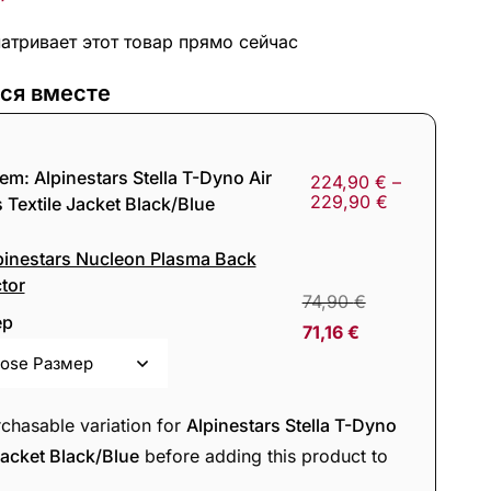
тривает этот товар прямо сейчас
ся вместе
tem:
Alpinestars Stella T-Dyno Air
224,90
€
–
229,90
€
 Textile Jacket Black/Blue
pinestars Nucleon Plasma Back
tor
74,90
€
ер
71,16
€
rchasable variation for
Alpinestars Stella T-Dyno
Jacket Black/Blue
before adding this product to