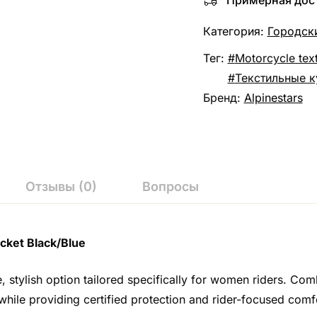
Примерная дост
Категория:
Городск
Тег:
Motorcycle text
Текстильные ку
Бренд:
Alpinestars
Отзывы (0)
Вопросы
acket Black/Blue
e, stylish option tailored specifically for women riders. Co
 while providing certified protection and rider-focused comf