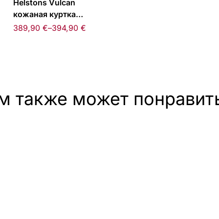
Helstons Vulcan
кожаная куртка
черная/желтая
389,90
€
–
394,90
€
м также может понравит