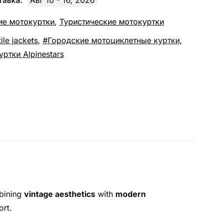
авка:
Авг 10 - 16, 2026
ие мотокуртки
,
Туристические мотокуртки
ile jackets
,
Городские мотоциклетные куртки
,
ртки Alpinestars
mbining
vintage aesthetics
with
modern
ort.