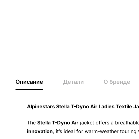
Описание
Детали
О бренде
Alpinestars Stella T-Dyno Air Ladies Textile J
The
Stella T-Dyno Air
jacket offers a breathabl
innovation
, it’s ideal for warm-weather touring