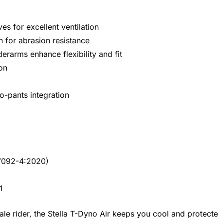
es for excellent ventilation
 for abrasion resistance
rarms enhance flexibility and fit
on
o-pants integration
17092-4:2020)
1
ale rider, the Stella T-Dyno Air keeps you cool and protected