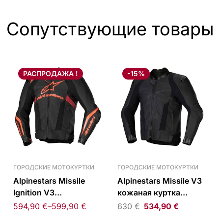
Сопутствующие товары
РАСПРОДАЖА !
-15%
ГОРОДСКИЕ МОТОКУРТКИ
ГОРОДСКИЕ МОТОКУРТКИ
Alpinestars Missile
Alpinestars Missile V3
Ignition V3
кожаная куртка
перфорированная
черная
594,90
€
–
599,90
€
630
€
534,90
€
кожаная куртка