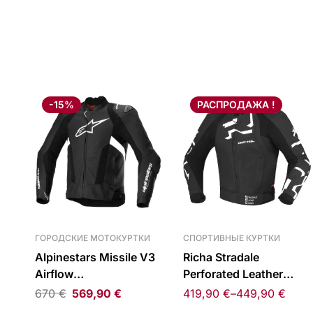
-15%
РАСПРОДАЖА !
ГОРОДСКИЕ МОТОКУРТКИ
СПОРТИВНЫЕ КУРТКИ
Alpinestars Missile V3
Richa Stradale
Airflow
Perforated Leather
перфорированная
Jacket Black/White
670
€
569,90
€
419,90
€
–
449,90
€
кожаная куртка