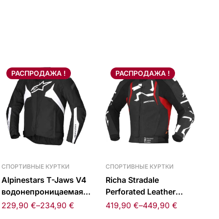
РАСПРОДАЖА !
РАСПРОДАЖА !
СПОРТИВНЫЕ КУРТКИ
СПОРТИВНЫЕ КУРТКИ
Alpinestars T-Jaws V4
Richa Stradale
водонепроницаемая
Perforated Leather
куртка черная/белая
Jacket
229,90
€
–
234,90
€
419,90
€
–
449,90
€
Black/Red/White