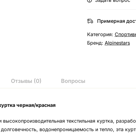
Задать вопрос
Примерная дост
Категория:
Спортив
Бренд:
Alpinestars
Отзывы (0)
Вопросы
куртка черная/красная
я и высокопроизводительная текстильная куртка, разраб
олговечность, водонепроницаемость и тепло, эта курт