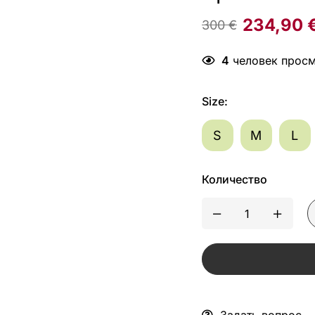
234,90
300
€
4
человек просм
Size
:
S
M
L
Количество