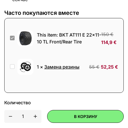
Часто покупаются вместе
150
€
This item:
BKT AT111 E 22x11-
BKT
10 TL Front/Rear Tire
114,9
€
AT111
E
22x11-
Замена
1
×
Замена резины
55
€
52,25
€
10
резины
TL
Front/Rear
Tire
Количество
В КОРЗИНУ