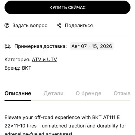
КУПИТЬ СЕЙЧАС
Задать вопрос
Поделиться
Примерная доставка:
Авг 07 - 15, 2026
Категория:
ATV и UTV
Бренд:
BKT
Описание
Детали
О бренде
Отзывы 
Elevate your off-road experience with BKT AT111 E
22×11-10 tires – unmatched traction and durability for
adrenaline-fueled adventures!