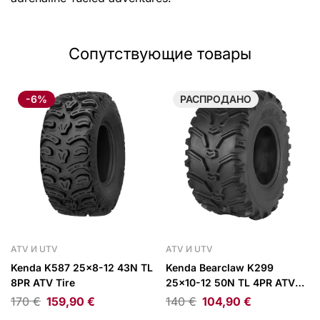
Сопутствующие товары
-6%
РАСПРОДАНО
ATV И UTV
ATV И UTV
Kenda K587 25×8-12 43N TL
Kenda Bearclaw K299
8PR ATV Tire
25×10-12 50N TL 4PR ATV
Tire
170
€
159,90
€
140
€
104,90
€