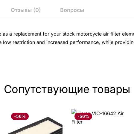
Отзывы (0)
Вопросы
e as a replacement for your stock motorcycle air filter ele
e low restriction and increased performance, while providin
Сопутствующие товары
-56%
-56%