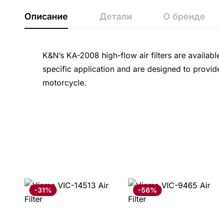
Описание
Детали
О бренде
K&N’s KA-2008 high-flow air filters are availabl
specific application and are designed to provid
motorcycle.
-31%
-56%