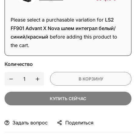
синий/
Packtalk
красный
PRO
интерком
Please select a purchasable variation for
LS2
FF901 Advant X Nova шлем интеграл белый/
синий/красный
before adding this product to
the cart.
Количество
В КОРЗИНУ
КУПИТЬ СЕЙЧАС
Задать вопрос
Поделиться