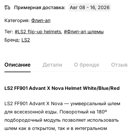
Примерная доставка:
Авг 08 - 16, 2026
Категория:
Флип-ап
Тег:
LS2 flip-up helmets
,
Флип-ап шлемы
Бренд:
LS2
Описание
Детали
О бренде
Отзывы 
LS2 FF901 Advant X Nova Helmet White/Blue/Red
LS2 FF901 Advant X Nova — универсальный шлем
для всесезонной езды. Поворотный на 180º
подбородочный модуль позволяет использовать
шлем как в открытом, так и в интегральном