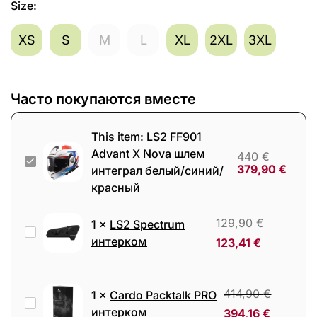
Size
:
XS
S
M
L
XL
2XL
3XL
Часто покупаются вместе
This item:
LS2 FF901
Advant X Nova шлем
440
€
LS2
379,90
€
интеграл белый/синий/
FF901
красный
Advant
X
129,90
€
1
×
LS2 Spectrum
LS2
Nova
интерком
123,41
€
Spectrum
шлем
интерком
интеграл
414,90
€
1
×
Cardo Packtalk PRO
белый/
Cardo
интерком
394,16
€