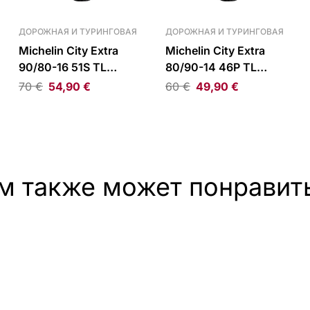
ДОРОЖНАЯ И ТУРИНГОВАЯ
ДОРОЖНАЯ И ТУРИНГОВАЯ
Michelin City Extra
Michelin City Extra
90/80-16 51S TL
80/90-14 46P TL
Front/Rear Tire
Front/Rear Tire
70
€
54,90
€
60
€
49,90
€
м также может понравит