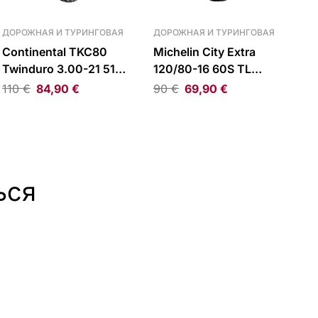
ДОРОЖНАЯ И ТУРИНГОВАЯ
ДОРОЖНАЯ И ТУРИНГОВАЯ
Continental TKC80
Michelin City Extra
Twinduro 3.00-21 51S
120/80-16 60S TL
TT Front Tire
Front/Rear Tire
110
€
84,90
€
90
€
69,90
€
ься