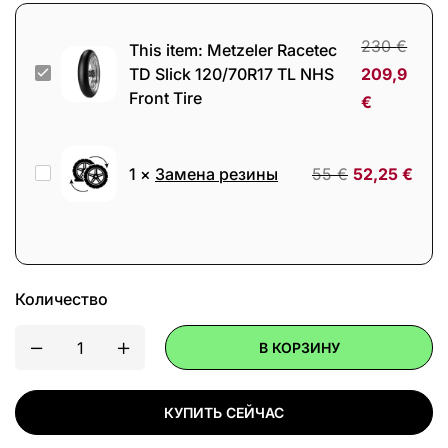
230
€
This item:
Metzeler Racetec
Metzeler
TD Slick 120/70R17 TL NHS
209,9
Front Tire
Racetec
€
TD
Slick
Замена
1
×
Замена резины
55
€
52,25
€
120/70R17
резины
TL
NHS
Front
Tire
Количество
В КОРЗИНУ
КУПИТЬ СЕЙЧАС