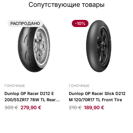
Сопутствующие товары
РАСПРОДАНО
-10%
ГОНОЧНЫЕ
ГОНОЧНЫЕ
Dunlop GP Racer D212 E
Dunlop GP Racer Slick D212
200/55ZR17 78W TL Rear
M 120/70R17 TL Front Tire
Tire
300
€
279,90
€
210
€
189,90
€