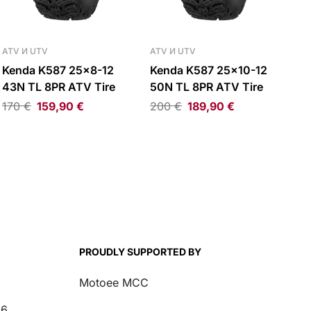
ATV И UTV
ATV И UTV
Kenda K587 25×8-12
Kenda K587 25×10-12
43N TL 8PR ATV Tire
50N TL 8PR ATV Tire
170
€
159,90
€
200
€
189,90
€
PROUDLY SUPPORTED BY
Motoee MCC
26