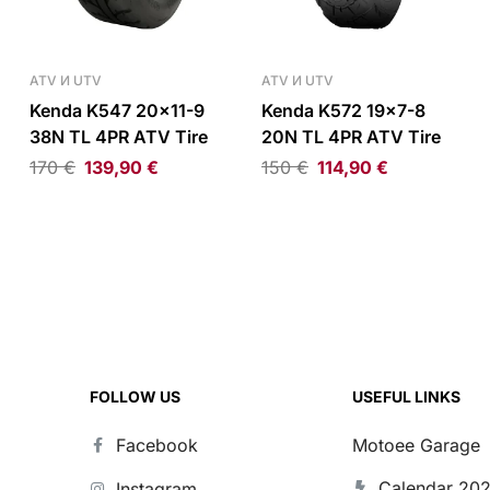
ATV И UTV
ATV И UTV
Kenda K547 20×11-9
Kenda K572 19×7-8
38N TL 4PR ATV Tire
20N TL 4PR ATV Tire
170
€
139,90
€
150
€
114,90
€
FOLLOW US
USEFUL LINKS
Facebook
Motoee Garage
Calendar 20
Instagram