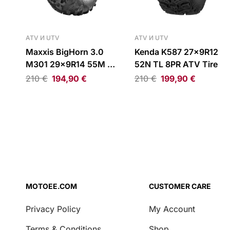
ATV И UTV
ATV И UTV
Maxxis BigHorn 3.0
Kenda K587 27x9R12
M301 29x9R14 55M TL
52N TL 8PR ATV Tire
8PR ATV Tire
210
€
194,90
€
210
€
199,90
€
MOTOEE.COM
CUSTOMER CARE
Privacy Policy
My Account
Terms & Conditions
Shop