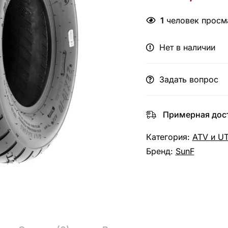
1
человек просма
Нет в наличии
Задать вопрос
Примерная дост
Категория:
ATV и U
Бренд:
SunF