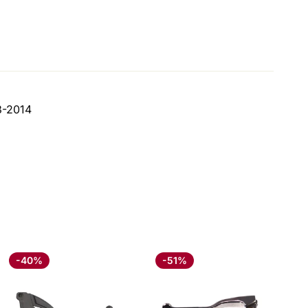
3-2014
-40%
-51%