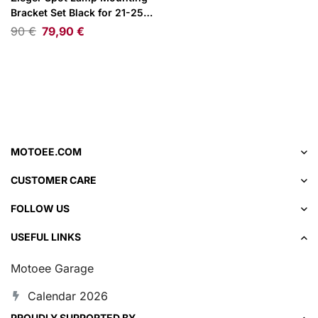
Bracket Set Black for 21-25
Pan America
90
€
79,90
€
MOTOEE.COM
CUSTOMER CARE
FOLLOW US
USEFUL LINKS
Motoee Garage
Calendar 2026
PROUDLY SUPPORTED BY