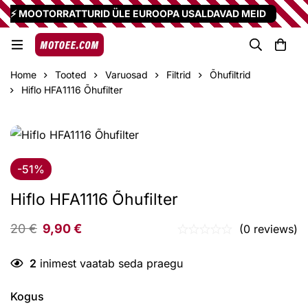
⚡ MOOTORRATTURID ÜLE EUROOPA USALDAVAD MEID
Home
Tooted
Varuosad
Filtrid
Õhufiltrid
Hiflo HFA1116 Õhufilter
-51%
Hiflo HFA1116 Õhufilter
20
€
9,90
€
(0 reviews)
2
inimest vaatab seda praegu
Kogus