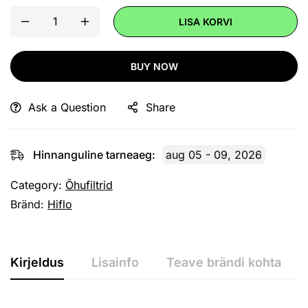
LISA KORVI
BUY NOW
Ask a Question
Share
Hinnanguline tarneaeg:
aug 05 - 09, 2026
Category:
Õhufiltrid
Bränd:
Hiflo
Kirjeldus
Lisainfo
Teave brändi kohta