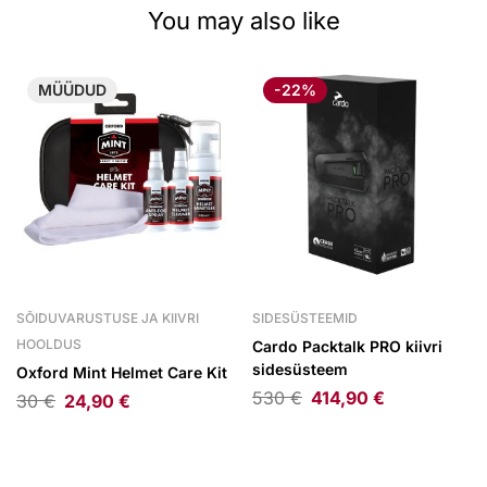
You may also like
MÜÜDUD
-22%
SÕIDUVARUSTUSE JA KIIVRI
SIDESÜSTEEMID
HOOLDUS
Cardo Packtalk PRO kiivri
sidesüsteem
Oxford Mint Helmet Care Kit
530
€
414,90
€
30
€
24,90
€