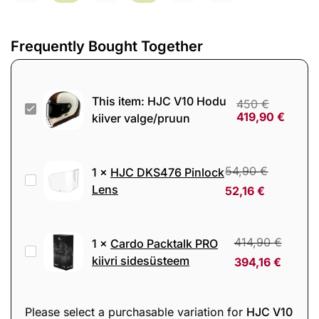
Frequently Bought Together
This item:
HJC V10 Hodu
450
€
HJC
419,90
€
kiiver valge/pruun
V10
Hodu
kiiver
54,90
€
1
×
HJC DKS476 Pinlock
HJC
valge/pruun
Lens
52,16
€
DKS476
Pinlock
Lens
414,90
€
1
×
Cardo Packtalk PRO
Cardo
kiivri sidesüsteem
394,16
€
Packtalk
PRO
kiivri
Please select a purchasable variation for
HJC V10