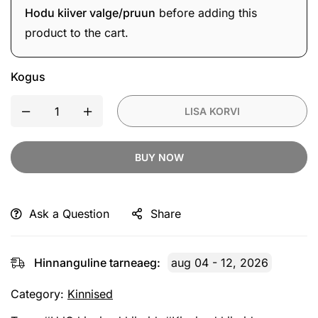
sidesüsteem
Hodu kiiver valge/pruun
before adding this
product to the cart.
Kogus
LISA KORVI
BUY NOW
Ask a Question
Share
Hinnanguline tarneaeg:
aug 04 - 12, 2026
Category:
Kinnised