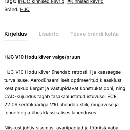
Tags:
HJC kinnised kiivrid
,
Kinnised kiivrid
Bränd:
HJC
Kirjeldus
Lisainfo
Teave brändi kohta
HJC V10 Hodu kiiver valge/pruun
HJC V10 Hodu kiiver ühendab retrostiili ja kaasaegse
turvalisuse. Aerodünaamiliselt optimeeritud klaaskiust
kest pakub kerget ja vastupidavat konstruktsiooni, ning
CAD-kujundus tagab tasakaalustatud istuvuse. ECE
22.06 sertifikaadiga V10 ühendab stiili, mugavuse ja
tehnoloogia ühes klassikalises lahenduses.
Niiskust juhtiv sisemus, avariipadjad ja tööriistavaba