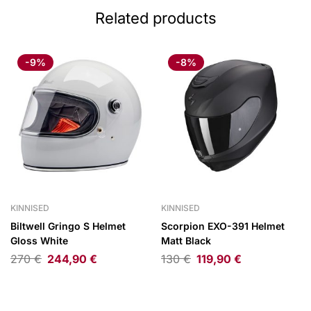
Related products
-9%
-8%
KINNISED
KINNISED
Biltwell Gringo S Helmet
Scorpion EXO-391 Helmet
Gloss White
Matt Black
270
€
244,90
€
130
€
119,90
€