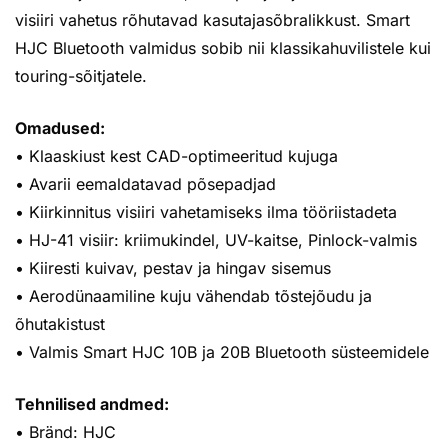
visiiri vahetus rõhutavad kasutajasõbralikkust. Smart
HJC Bluetooth valmidus sobib nii klassikahuvilistele kui
touring-sõitjatele.
Omadused:
• Klaaskiust kest CAD-optimeeritud kujuga
• Avarii eemaldatavad põsepadjad
• Kiirkinnitus visiiri vahetamiseks ilma tööriistadeta
• HJ-41 visiir: kriimukindel, UV-kaitse, Pinlock-valmis
• Kiiresti kuivav, pestav ja hingav sisemus
• Aerodünaamiline kuju vähendab tõstejõudu ja
õhutakistust
• Valmis Smart HJC 10B ja 20B Bluetooth süsteemidele
Tehnilised andmed:
• Bränd: HJC