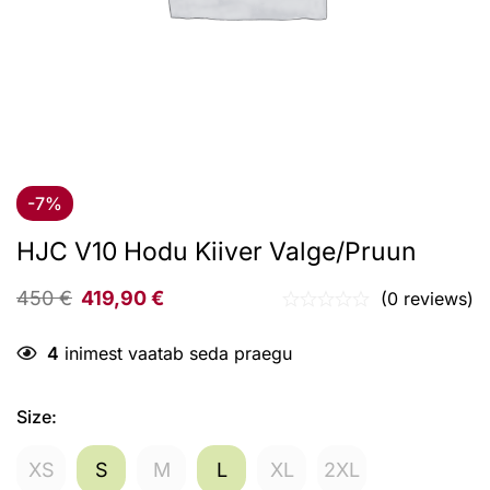
-7%
HJC V10 Hodu Kiiver Valge/pruun
450
€
419,90
€
(0 reviews)
4
inimest vaatab seda praegu
Size
:
XS
S
M
L
XL
2XL