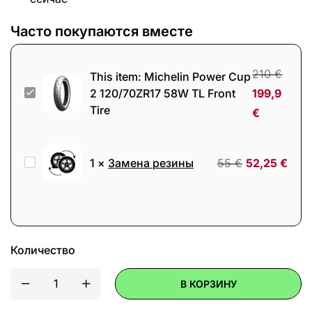
Часто покупаются вместе
210
€
This item:
Michelin Power Cup
Michelin
2 120/70ZR17 58W TL Front
199,9
Tire
Power
€
Cup
2
Замена
1
×
Замена резины
55
€
52,25
€
120/70ZR17
резины
58W
TL
Front
Tire
Количество
В КОРЗИНУ