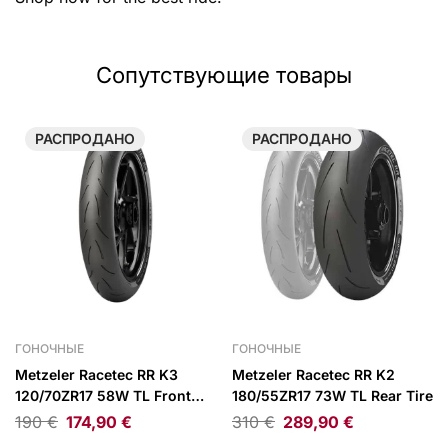
Сопутствующие товары
РАСПРОДАНО
РАСПРОДАНО
ГОНОЧНЫЕ
ГОНОЧНЫЕ
Metzeler Racetec RR K3
Metzeler Racetec RR K2
120/70ZR17 58W TL Front
180/55ZR17 73W TL Rear Tire
Tire
190
€
174,90
€
310
€
289,90
€