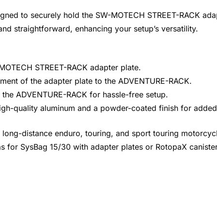
igned to securely hold the SW-MOTECH STREET-RACK ada
 and straightforward, enhancing your setup’s versatility.
W-MOTECH STREET-RACK adapter plate.
achment of the adapter plate to the ADVENTURE-RACK.
nto the ADVENTURE-RACK for hassle-free setup.
high-quality aluminum and a powder-coated finish for added
r long-distance enduro, touring, and sport touring motorcyc
as for SysBag 15/30 with adapter plates or RotopaX canister