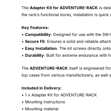
The
Adapter Kit for ADVENTURE-RACK
is des
the rack’s functional bores, installation is quick
Key Features:
•
Compatibility
: Designed for use with the S
•
Secure Fit
: Ensures a solid and reliable att
•
Easy Installation
: The kit screws directly o
•
Durability
: Built for extreme endurance with 
The
ADVENTURE-RACK
itself is engineered fo
top cases from various manufacturers, as well 
Included in Delivery:
• 1 x Adapter Kit for ADVENTURE-RACK
• Mounting instructions
• Mounting material