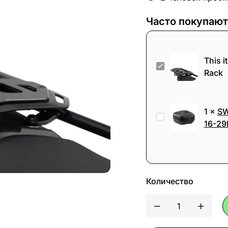
Часто покупают
This i
SW-
Rack
Motech
Adapter
Kit
1
×
SW
SW-
for
16-29
Motech
Adventure-
URBAN
Rack
ABS
Top
Количество
Case
16-
29L