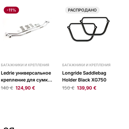
-11%
РАСПРОДАНО
БАГАЖНИКИ И КРЕПЛЕНИЯ
БАГАЖНИКИ И КРЕПЛЕНИЯ
Ledrie универсальное
Longride Saddlebag
крепление для сумки
Holder Black XG750
круглое хром
140
€
124,90
€
150
€
139,90
€