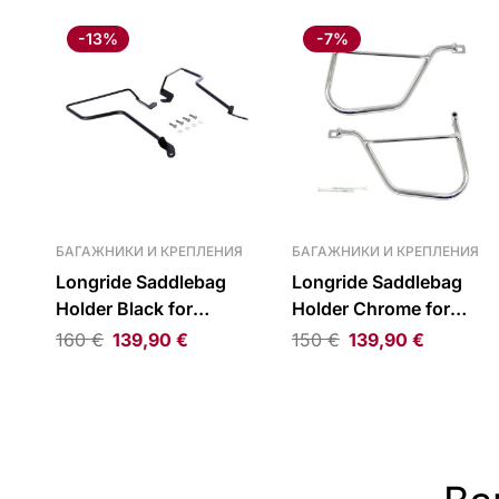
-13%
-7%
БАГАЖНИКИ И КРЕПЛЕНИЯ
БАГАЖНИКИ И КРЕПЛЕНИЯ
Longride Saddlebag
Longride Saddlebag
Holder Black for
Holder Chrome for
Triumph 16-22 Bobber
Kawasaki & Suzuki
160
€
139,90
€
150
€
139,90
€
1200