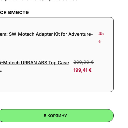
ся вместе
45
tem:
SW-Motech Adapter Kit for Adventure-
€
209,90
€
-Motech URBAN ABS Top Case
L
199,41
€
В КОРЗИНУ